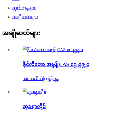
ထုတ်ကုန်များ
အချိုဓာတ်များ
အချိုဓာတ်များ
ဇိုင်လီတော အမှုန့် CAS ၈၇-၉၉-၀
အသေးစိတ်ကြည့်ရန်
ဆူခရာလို့စ်