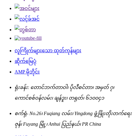
လူကြိုက်များသော ထုတ်ကုန်များ
ဆိုက်မြေပုံ
AMP မိုဘိုင်း
ရုံးခန်း: တောင်ဘက်တာဝါ၊ ပိုလီစင်တာ၊ အမှတ် ၇၊
ကောင်စစ်ဝန်လမ်း၊ ချန်ဒူး၊ တရုတ်၊ ၆၁၀၀၄၁
စက်ရုံ- No.26၊ Fuqiang လမ်း၊ Yingdong ဖွံ့ဖြိုးတိုးတက်ရေး
ဇုန်၊ Fuyang မြို့၊ Anhui ပြည်နယ်၊ PR China