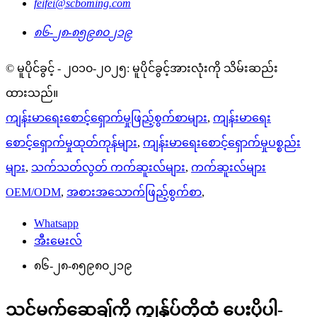
feifei@scboming.com
၈၆-၂၈-၈၅၉၈၀၂၁၉
© မူပိုင်ခွင့် - ၂၀၁၀-၂၀၂၅: မူပိုင်ခွင့်အားလုံးကို သိမ်းဆည်း
ထားသည်။
ကျန်းမာရေးစောင့်ရှောက်မှုဖြည့်စွက်စာများ
,
ကျန်းမာရေး
စောင့်ရှောက်မှုထုတ်ကုန်များ
,
ကျန်းမာရေးစောင့်ရှောက်မှုပစ္စည်း
များ
,
သက်သတ်လွတ် ကက်ဆူးလ်များ
,
ကက်ဆူးလ်များ
OEM/ODM
,
အစားအသောက်ဖြည့်စွက်စာ
,
Whatsapp
အီးမေးလ်
၈၆-၂၈-၈၅၉၈၀၂၁၉
သင့်မက်ဆေ့ချ်ကို ကျွန်ုပ်တို့ထံ ပေးပို့ပါ-