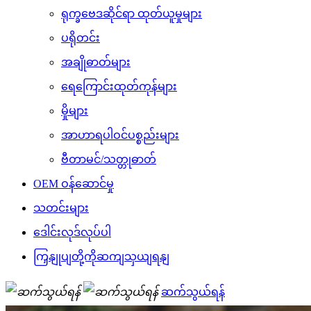
ရုက္ခဗေဒဆိုင်ရာ ထုတ်ယူမှုများ
ပရိုတင်း
အချိုဓာတ်များ
ရေကြောင်းထုတ်ကုန်များ
မှိုများ
အာဟာရပါဝင်ပစ္စည်းများ
ဗီတာမင်/သတ္တုဓာတ်
OEM ဝန်ဆောင်မှု
သတင်းများ
ဒေါင်းလုဒ်လုပ်ပါ
ကြှနျုပျတို့ကိုဆကျသှယျရနျ
ဆက်သွယ်ရန်