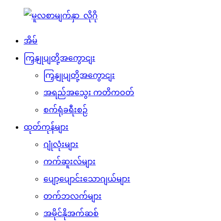
အိမ်
ကြှနျုပျတို့အကွောငျး
ကြှနျုပျတို့အကွောငျး
အရည်အသွေး ကတိကဝတ်
စက်ရုံခရီးစဉ်
ထုတ်ကုန်များ
ဂျုံလုံးများ
ကက်ဆူးလ်များ
ပျော့ပျောင်းသောဂျယ်များ
တက်ဘလက်များ
အမိုင်နိုအက်ဆစ်