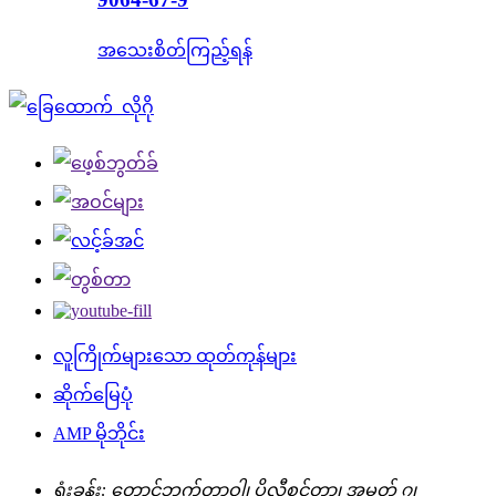
အသေးစိတ်ကြည့်ရန်
လူကြိုက်များသော ထုတ်ကုန်များ
ဆိုက်မြေပုံ
AMP မိုဘိုင်း
ရုံးခန်း: တောင်ဘက်တာဝါ၊ ပိုလီစင်တာ၊ အမှတ် ၇၊