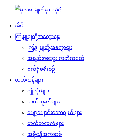
အိမ်
ကြှနျုပျတို့အကွောငျး
ကြှနျုပျတို့အကွောငျး
အရည်အသွေး ကတိကဝတ်
စက်ရုံခရီးစဉ်
ထုတ်ကုန်များ
ဂျုံလုံးများ
ကက်ဆူးလ်များ
ပျော့ပျောင်းသောဂျယ်များ
တက်ဘလက်များ
အမိုင်နိုအက်ဆစ်