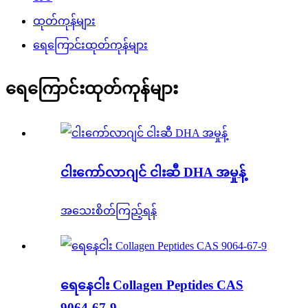
ထုတ်ကုန်များ
ရေကြောင်းထုတ်ကုန်များ
ရေကြောင်းထုတ်ကုန်များ
ငါးကော်လာဂျင် ငါးဆီ DHA အမှုန့်
အသေးစိတ်ကြည့်ရန်
ရေနေငါး Collagen Peptides CAS
9064-67-9