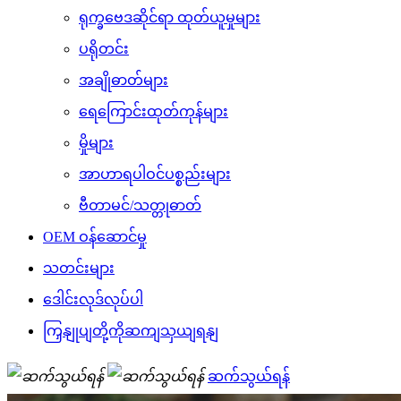
ရုက္ခဗေဒဆိုင်ရာ ထုတ်ယူမှုများ
ပရိုတင်း
အချိုဓာတ်များ
ရေကြောင်းထုတ်ကုန်များ
မှိုများ
အာဟာရပါဝင်ပစ္စည်းများ
ဗီတာမင်/သတ္တုဓာတ်
OEM ဝန်ဆောင်မှု
သတင်းများ
ဒေါင်းလုဒ်လုပ်ပါ
ကြှနျုပျတို့ကိုဆကျသှယျရနျ
ဆက်သွယ်ရန်