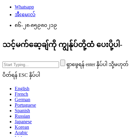
Whatsapp
အီးမေးလ်
၈၆-၂၈-၈၅၉၈၀၂၁၉
သင့်မက်ဆေ့ချ်ကို ကျွန်ုပ်တို့ထံ ပေးပို့ပါ-
ရှာဖွေရန် enter နှိပ်ပါ သို့မဟုတ်
ပိတ်ရန် ESC နှိပ်ပါ
English
French
German
Portuguese
Spanish
Russian
Japanese
Korean
Arabic