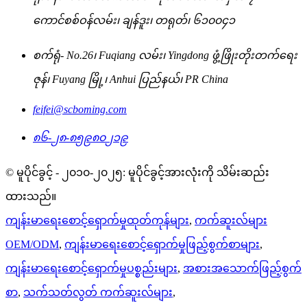
ကောင်စစ်ဝန်လမ်း၊ ချန်ဒူး၊ တရုတ်၊ ၆၁၀၀၄၁
စက်ရုံ- No.26၊ Fuqiang လမ်း၊ Yingdong ဖွံ့ဖြိုးတိုးတက်ရေး
ဇုန်၊ Fuyang မြို့၊ Anhui ပြည်နယ်၊ PR China
feifei@scboming.com
၈၆-၂၈-၈၅၉၈၀၂၁၉
© မူပိုင်ခွင့် - ၂၀၁၀-၂၀၂၅: မူပိုင်ခွင့်အားလုံးကို သိမ်းဆည်း
ထားသည်။
ကျန်းမာရေးစောင့်ရှောက်မှုထုတ်ကုန်များ
,
ကက်ဆူးလ်များ
OEM/ODM
,
ကျန်းမာရေးစောင့်ရှောက်မှုဖြည့်စွက်စာများ
,
ကျန်းမာရေးစောင့်ရှောက်မှုပစ္စည်းများ
,
အစားအသောက်ဖြည့်စွက်
စာ
,
သက်သတ်လွတ် ကက်ဆူးလ်များ
,