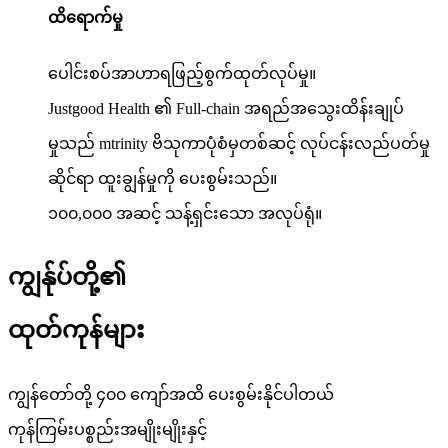
ထိရောက်မှု
ပေါင်းစပ်အာဟာရဖြည့်စွက်ထုတ်လုပ်မှု။
Justgood Health ၏ Full-chain အရည်အသွေးထိန်းချုပ်
မှုသည် mtrinity ဗိသုကာပုံစံမှတစ်ဆင့် လုပ်ငန်းလည်ပတ်မှု
ဆိုင်ရာ ထူးချွန်မှုကို ပေးစွမ်းသည်။
၁၀၀,၀၀၀ အဆင့် သန့်ရှင်းသော အလုပ်ရုံ။
ကျွန်ုပ်တို့၏
ထုတ်ကုန်များ
ကျွန်တော်တို့ ၄၀၀ ကျော်အထိ ပေးစွမ်းနိုင်ပါတယ်
ကုန်ကြမ်းပစ္စည်းအမျိုးမျိုးနှင့်