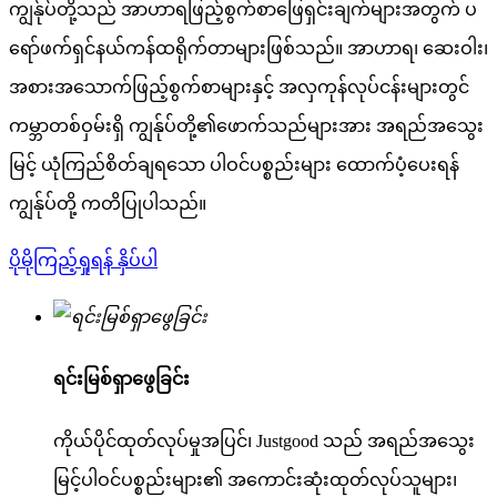
ကျွန်ုပ်တို့သည် အာဟာရဖြည့်စွက်စာဖြေရှင်းချက်များအတွက် ပ
ရော်ဖက်ရှင်နယ်ကန်ထရိုက်တာများဖြစ်သည်။ အာဟာရ၊ ဆေးဝါး၊
အစားအသောက်ဖြည့်စွက်စာများနှင့် အလှကုန်လုပ်ငန်းများတွင်
ကမ္ဘာတစ်ဝှမ်းရှိ ကျွန်ုပ်တို့၏ဖောက်သည်များအား အရည်အသွေး
မြင့် ယုံကြည်စိတ်ချရသော ပါဝင်ပစ္စည်းများ ထောက်ပံ့ပေးရန်
ကျွန်ုပ်တို့ ကတိပြုပါသည်။
ပိုမိုကြည့်ရှုရန် နှိပ်ပါ
ရင်းမြစ်ရှာဖွေခြင်း
ကိုယ်ပိုင်ထုတ်လုပ်မှုအပြင်၊ Justgood သည် အရည်အသွေး
မြင့်ပါဝင်ပစ္စည်းများ၏ အကောင်းဆုံးထုတ်လုပ်သူများ၊