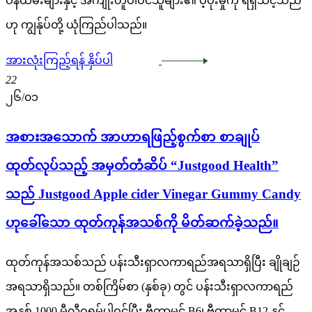
ဝန်ထမ်းများနှင့် အကျိုးတူပါဝင်သူများ၏ ပံ့ပိုးမှုကို ရရှိသင့်သည်
ဟု ကျွန်ုပ်တို့ ယုံကြည်ပါသည်။
အားလုံးကြည့်ရန် နှိပ်ပါ
22
၂၆/၀၁
အစားအသောက် အာဟာရဖြည့်စွက်စာ စာချုပ်
ထုတ်လုပ်သည့် အမှတ်တံဆိပ် “Justgood Health”
သည် Justgood Apple cider Vinegar Gummy Candy
ဟုခေါ်သော ထုတ်ကုန်အသစ်ကို မိတ်ဆက်ခဲ့သည်။
ထုတ်ကုန်အသစ်သည် ပန်းသီးရှာလကာရည်အရသာရှိပြီး ချိုချဉ်
အရသာရှိသည်။ တစ်ကြိမ်စာ (နှစ်ခု) တွင် ပန်းသီးရှာလကာရည်
အနှစ် 1000 မီလီဂရမ်ပါဝင်ပြီး ဗီတာမင် B6၊ ဗီတာမင် B12 နှင့်