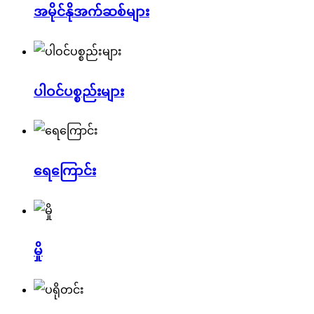
အမိုင်နိုအက်ဆစ်များ
ပါဝင်ပစ္စည်းများ
ရေကြောင်း
မှို