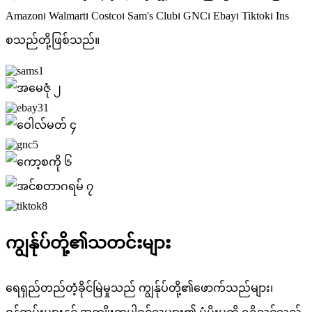
Amazon၊ Walmart၊ Costco၊ Sam's Club၊ GNC၊ Ebay၊ Tiktok၊ Ins
စသည်တို့ဖြစ်သည်။
ကျွန်ုပ်တို့၏သတင်းများ
ရေရှည်တည်တံ့ခိုင်မြဲမှုသည် ကျွန်ုပ်တို့၏ဖောက်သည်များ၊