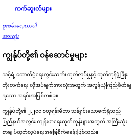
ကက်ဆူးလ်များ
စူးစမ်းလေ့လာပါ
အားလုံး
ကျွန်ုပ်တို့၏ ဝန်ဆောင်မှုများ
သင့်ရဲ့ ထောက်ပံ့ရေးကွင်းဆက်၊ ထုတ်လုပ်မှုနှင့် ထုတ်ကုန်ဖွံ့ဖြိုး
တိုးတက်ရေး လိုအပ်ချက်အားလုံးအတွက် အလွန်ယုံကြည်စိတ်ချ
ရသော အရင်းအမြစ်တစ်ခု။
ကျွန်ုပ်တို့၏ ၂,၂၀၀ စတုရန်းမီတာ သန့်ရှင်းသောစက်ရုံသည်
ပြည်နယ်အတွင်း ကျန်းမာရေးထုတ်ကုန်များအတွက် အကြီးဆုံး
စာချုပ်ထုတ်လုပ်ရေးအခြေစိုက်စခန်းဖြစ်သည်။