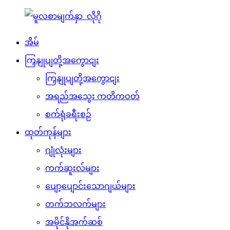
အိမ်
ကြှနျုပျတို့အကွောငျး
ကြှနျုပျတို့အကွောငျး
အရည်အသွေး ကတိကဝတ်
စက်ရုံခရီးစဉ်
ထုတ်ကုန်များ
ဂျုံလုံးများ
ကက်ဆူးလ်များ
ပျော့ပျောင်းသောဂျယ်များ
တက်ဘလက်များ
အမိုင်နိုအက်ဆစ်