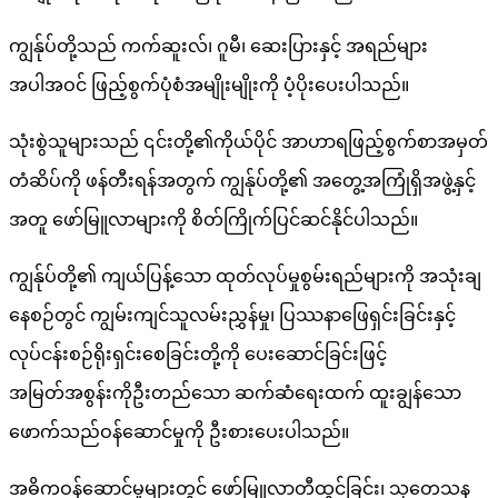
ကျွန်ုပ်တို့သည် ကက်ဆူးလ်၊ ဂူမီ၊ ဆေးပြားနှင့် အရည်များ
အပါအဝင် ဖြည့်စွက်ပုံစံအမျိုးမျိုးကို ပံ့ပိုးပေးပါသည်။
သုံးစွဲသူများသည် ၎င်းတို့၏ကိုယ်ပိုင် အာဟာရဖြည့်စွက်စာအမှတ်
တံဆိပ်ကို ဖန်တီးရန်အတွက် ကျွန်ုပ်တို့၏ အတွေ့အကြုံရှိအဖွဲ့နှင့်
အတူ ဖော်မြူလာများကို စိတ်ကြိုက်ပြင်ဆင်နိုင်ပါသည်။
ကျွန်ုပ်တို့၏ ကျယ်ပြန့်သော ထုတ်လုပ်မှုစွမ်းရည်များကို အသုံးချ
နေစဉ်တွင် ကျွမ်းကျင်သူလမ်းညွှန်မှု၊ ပြဿနာဖြေရှင်းခြင်းနှင့်
လုပ်ငန်းစဉ်ရိုးရှင်းစေခြင်းတို့ကို ပေးဆောင်ခြင်းဖြင့်
အမြတ်အစွန်းကိုဦးတည်သော ဆက်ဆံရေးထက် ထူးချွန်သော
ဖောက်သည်ဝန်ဆောင်မှုကို ဦးစားပေးပါသည်။
အဓိကဝန်ဆောင်မှုများတွင် ဖော်မြူလာတီထွင်ခြင်း၊ သုတေသန