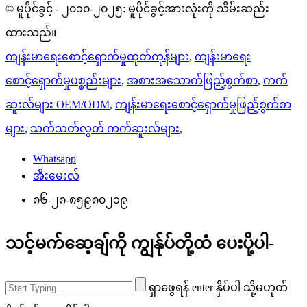
© မူပိုင်ခွင့် - ၂၀၁၀-၂၀၂၅: မူပိုင်ခွင့်အားလုံးကို သိမ်းဆည်း
ထားသည်။
ကျန်းမာရေးစောင့်ရှောက်မှုထုတ်ကုန်များ
,
ကျန်းမာရေး
စောင့်ရှောက်မှုပစ္စည်းများ
,
အစားအသောက်ဖြည့်စွက်စာ
,
ကက်
ဆူးလ်များ OEM/ODM
,
ကျန်းမာရေးစောင့်ရှောက်မှုဖြည့်စွက်စာ
များ
,
သက်သတ်လွတ် ကက်ဆူးလ်များ
,
Whatsapp
အီးမေးလ်
၈၆-၂၈-၈၅၉၈၀၂၁၉
သင့်မက်ဆေ့ချ်ကို ကျွန်ုပ်တို့ထံ ပေးပို့ပါ-
ရှာဖွေရန် enter နှိပ်ပါ သို့မဟုတ်