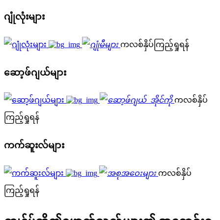
ဂျုံလုံးများ
ကလစ်နှိပ်ကြည့်ရှုရန်
ဆော့ဖ်ဂျယ်များ
ကလစ်နှိပ်
ကြည့်ရှုရန်
ကက်ဆူးလ်များ
ကလစ်နှိပ်
ကြည့်ရှုရန်