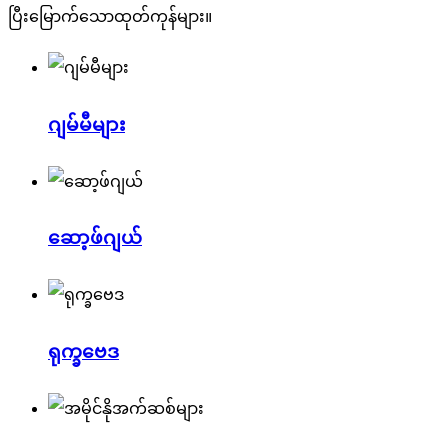
ပြီးမြောက်သောထုတ်ကုန်များ။
ဂျမ်မီများ
ဆော့ဖ်ဂျယ်
ရုက္ခဗေဒ