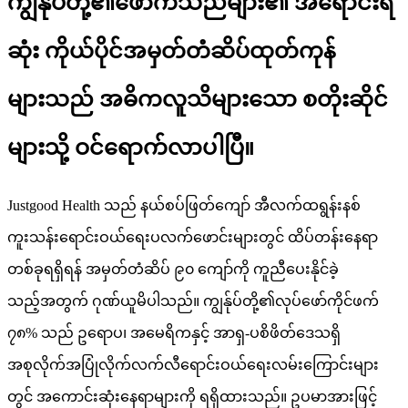
ကျွန်ုပ်တို့၏ဖောက်သည်များ၏ အရောင်းရ
ဆုံး ကိုယ်ပိုင်အမှတ်တံဆိပ်ထုတ်ကုန်
များသည် အဓိကလူသိများသော စတိုးဆိုင်
များသို့ ဝင်ရောက်လာပါပြီ။
Justgood Health သည် နယ်စပ်ဖြတ်ကျော် အီလက်ထရွန်းနစ်
ကူးသန်းရောင်းဝယ်ရေးပလက်ဖောင်းများတွင် ထိပ်တန်းနေရာ
တစ်ခုရရှိရန် အမှတ်တံဆိပ် ၉၀ ကျော်ကို ကူညီပေးနိုင်ခဲ့
သည့်အတွက် ဂုဏ်ယူမိပါသည်။ ကျွန်ုပ်တို့၏လုပ်ဖော်ကိုင်ဖက်
၇၈% သည် ဥရောပ၊ အမေရိကနှင့် အာရှ-ပစိဖိတ်ဒေသရှိ
အစုလိုက်အပြုံလိုက်လက်လီရောင်းဝယ်ရေးလမ်းကြောင်းများ
တွင် အကောင်းဆုံးနေရာများကို ရရှိထားသည်။ ဥပမာအားဖြင့်