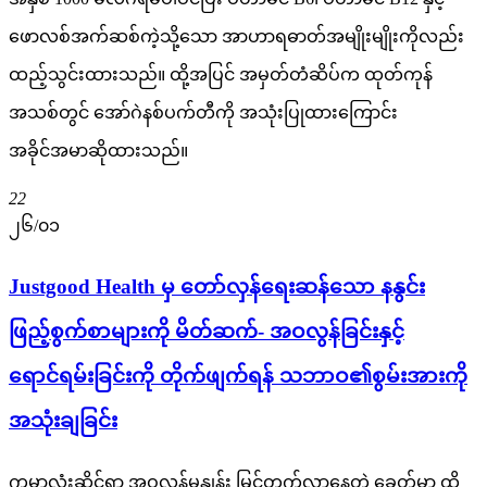
ဖောလစ်အက်ဆစ်ကဲ့သို့သော အာဟာရဓာတ်အမျိုးမျိုးကိုလည်း
ထည့်သွင်းထားသည်။ ထို့အပြင် အမှတ်တံဆိပ်က ထုတ်ကုန်
အသစ်တွင် အော်ဂဲနစ်ပက်တီကို အသုံးပြုထားကြောင်း
အခိုင်အမာဆိုထားသည်။
22
၂၆/၀၁
Justgood Health မှ တော်လှန်ရေးဆန်သော နနွင်း
ဖြည့်စွက်စာများကို မိတ်ဆက်- အဝလွန်ခြင်းနှင့်
ရောင်ရမ်းခြင်းကို တိုက်ဖျက်ရန် သဘာဝ၏စွမ်းအားကို
အသုံးချခြင်း
ကမ္ဘာလုံးဆိုင်ရာ အဝလွန်မှုနှုန်း မြင့်တက်လာနေတဲ့ ခေတ်မှာ ထိ