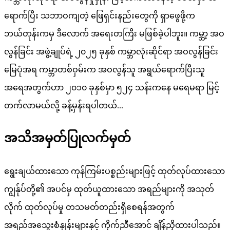
ရောက်ပြီး သဘာဝကျတဲ့ ဖြေရှင်းနည်းတွေကို ရှာဖွေဖို့က
ဘယ်တုန်းကမှ ဒီလောက် အရေးတကြီး မဖြစ်ခဲ့ပါဘူး။ ကမ္ဘာ့ အဝ
လွန်ခြင်း အဖွဲ့ချုပ်ရဲ့ ၂၀၂၅ ခုနှစ် ကမ္ဘာလုံးဆိုင်ရာ အဝလွန်ခြင်း
မြေပုံအရ ကမ္ဘာတစ်ဝှမ်းက အဝလွန်သူ အရွယ်ရောက်ပြီးသူ
အရေအတွက်ဟာ ၂၀၁၀ ခုနှစ်မှာ ၅၂၄ သန်းကနေ မရေမရာ မြင့်
တက်လာမယ်လို့ ခန့်မှန်းရပါတယ်...
အသိအမှတ်ပြုလက်မှတ်
ရွေးချယ်ထားသော ကုန်ကြမ်းပစ္စည်းများဖြင့် ထုတ်လုပ်ထားသော
ကျွန်ုပ်တို့၏ အပင်မှ ထုတ်ယူထားသော အရည်များကို အသုတ်
လိုက် ထုတ်လုပ်မှု တသမတ်တည်းရှိစေရန်အတွက်
အရည်အသွေးစံနှုန်းများနှင့် ကိုက်ညီအောင် ချိန်ညှိထားပါသည်။