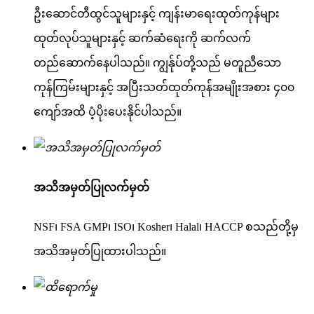
ဦးဆောင်တီထွင်သူများနှင့် ကျန်းမာရေးထုတ်ကုန်များ
ထုတ်လုပ်သူများနှင့် ဆက်ဆံရေးကို ဆက်လက်
တည်ဆောက်နေပါသည်။ ကျွန်ုပ်တို့သည် မတူညီသော
ကုန်ကြမ်းများနှင့် အပြီးသတ်ထုတ်ကုန်အမျိုးအစား ၄၀၀
ကျော်အထိ ပံ့ပိုးပေးနိုင်ပါသည်။
အသိအမှတ်ပြုလက်မှတ်
NSF၊ FSA GMP၊ ISO၊ Kosher၊ Halal၊ HACCP စသည်တို့မှ
အသိအမှတ်ပြုထားပါသည်။