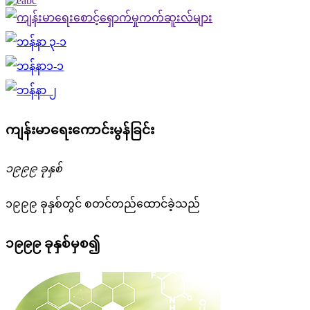
ကျန်းမာရေးကောင်းမွန်ခြင်း
၁၉၉၉ ခုနှစ်
၁၉၉၉ ခုနှစ်တွင် စတင်တည်ထောင်ခဲ့သည်
၁၉၉၉ ခုနှစ်မှစ၍