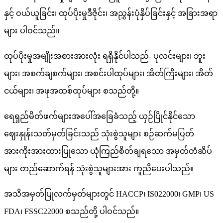
နှင့် ဝယ်ယူခြင်း၊ ထုပ်ပိုးမှုဒီဇိုင်း၊ အညွှန်းပုံနှိပ်ခြင်းနှင့် အခြားအရာ
များ ပါဝင်သည်။
ထုပ်ပိုးမှုအမျိုးအစားအားလုံး ရရှိနိုင်ပါသည်- ပုလင်းများ၊ ဘူး
များ၊ အစက်ချစက်များ၊ အစင်းပါထုပ်များ၊ အိတ်ကြီးများ၊ အိတ်
ငယ်များ၊ အဖုအထစ်ထုပ်များ စသည်တို့။
ရေရှည်မိတ်ဖက်များအပေါ်အခြေခံသည့် ယှဉ်ပြိုင်နိုင်သော
ဈေးနှုန်းသတ်မှတ်ခြင်းသည် သုံးစွဲသူများ စဉ်ဆက်မပြတ်
အားကိုးအားထားပြုသော ယုံကြည်စိတ်ချရသော အမှတ်တံဆိပ်
များ တည်ဆောက်ရန် သုံးစွဲသူများအား ကူညီပေးပါသည်။
အသိအမှတ်ပြုလက်မှတ်များတွင် HACCP၊ IS022000၊ GMP၊ US
FDA၊ FSSC22000 စသည်တို့ ပါဝင်သည်။