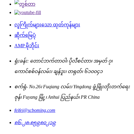
လူကြိုက်များသော ထုတ်ကုန်များ
ဆိုက်မြေပုံ
AMP မိုဘိုင်း
ရုံးခန်း: တောင်ဘက်တာဝါ၊ ပိုလီစင်တာ၊ အမှတ် ၇၊
ကောင်စစ်ဝန်လမ်း၊ ချန်ဒူး၊ တရုတ်၊ ၆၁၀၀၄၁
စက်ရုံ- No.26၊ Fuqiang လမ်း၊ Yingdong ဖွံ့ဖြိုးတိုးတက်ရေး
ဇုန်၊ Fuyang မြို့၊ Anhui ပြည်နယ်၊ PR China
feifei@scboming.com
၈၆-၂၈-၈၅၉၈၀၂၁၉