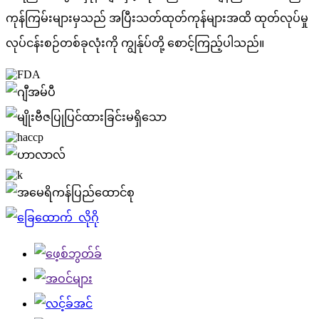
ကုန်ကြမ်းများမှသည် အပြီးသတ်ထုတ်ကုန်များအထိ ထုတ်လုပ်မှု
လုပ်ငန်းစဉ်တစ်ခုလုံးကို ကျွန်ုပ်တို့ စောင့်ကြည့်ပါသည်။