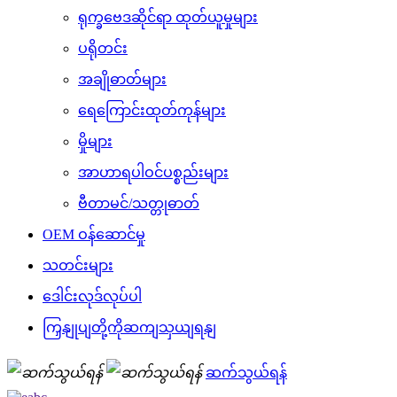
ရုက္ခဗေဒဆိုင်ရာ ထုတ်ယူမှုများ
ပရိုတင်း
အချိုဓာတ်များ
ရေကြောင်းထုတ်ကုန်များ
မှိုများ
အာဟာရပါဝင်ပစ္စည်းများ
ဗီတာမင်/သတ္တုဓာတ်
OEM ဝန်ဆောင်မှု
သတင်းများ
ဒေါင်းလုဒ်လုပ်ပါ
ကြှနျုပျတို့ကိုဆကျသှယျရနျ
ဆက်သွယ်ရန်