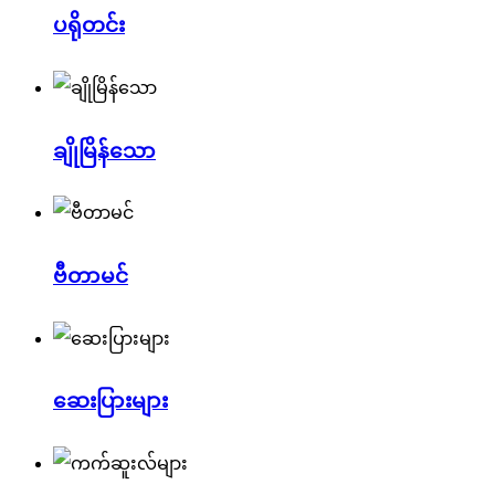
ပရိုတင်း
ချိုမြိန်သော
ဗီတာမင်
ဆေးပြားများ